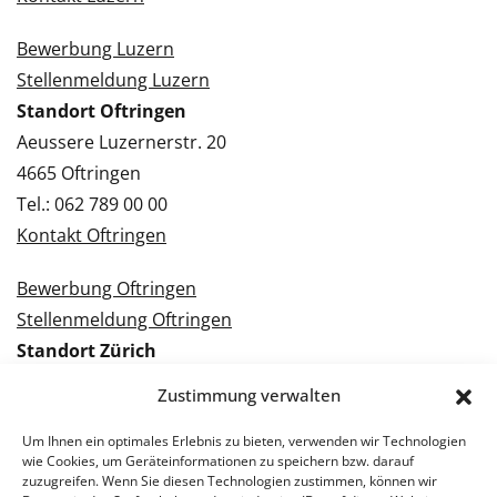
Bewerbung Luzern
Stellenmeldung Luzern
Standort Oftringen
Aeussere Luzernerstr. 20
4665 Oftringen
Tel.: 062 789 00 00
Kontakt Oftringen
Bewerbung Oftringen
Stellenmeldung Oftringen
Standort Zürich
Tramstrasse 3
Zustimmung verwalten
8050 Zürich
Tel.: 043 288 38 88
Um Ihnen ein optimales Erlebnis zu bieten, verwenden wir Technologien
wie Cookies, um Geräteinformationen zu speichern bzw. darauf
Kontakt Zürich
zuzugreifen. Wenn Sie diesen Technologien zustimmen, können wir