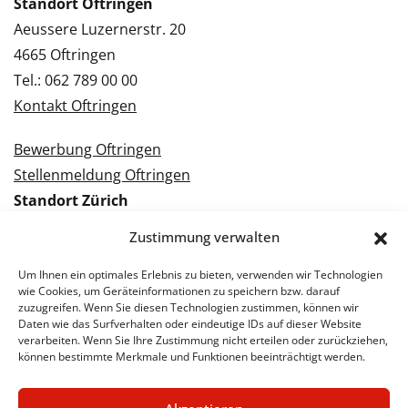
Standort Oftringen
Aeussere Luzernerstr. 20
4665 Oftringen
Tel.: 062 789 00 00
Kontakt Oftringen
Bewerbung Oftringen
Stellenmeldung Oftringen
Standort Zürich
Tramstrasse 3
Zustimmung verwalten
8050 Zürich
Tel.: 043 288 38 88
Um Ihnen ein optimales Erlebnis zu bieten, verwenden wir Technologien
wie Cookies, um Geräteinformationen zu speichern bzw. darauf
Kontakt Zürich
zuzugreifen. Wenn Sie diesen Technologien zustimmen, können wir
Daten wie das Surfverhalten oder eindeutige IDs auf dieser Website
verarbeiten. Wenn Sie Ihre Zustimmung nicht erteilen oder zurückziehen,
Bewerbung Zürich
können bestimmte Merkmale und Funktionen beeinträchtigt werden.
Stellenmeldung Zürich