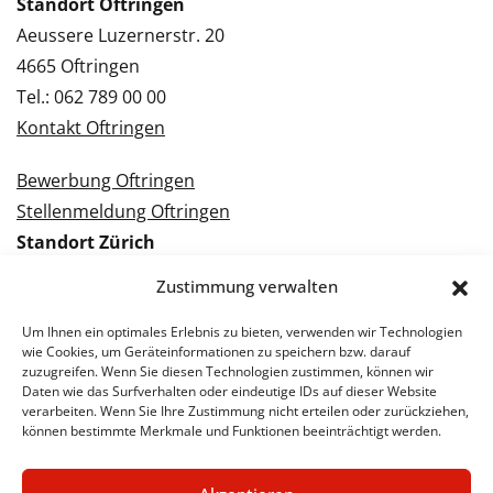
Standort Oftringen
Aeussere Luzernerstr. 20
4665 Oftringen
Tel.: 062 789 00 00
Kontakt Oftringen
Bewerbung Oftringen
Stellenmeldung Oftringen
Standort Zürich
Tramstrasse 3
Zustimmung verwalten
8050 Zürich
Tel.: 043 288 38 88
Um Ihnen ein optimales Erlebnis zu bieten, verwenden wir Technologien
wie Cookies, um Geräteinformationen zu speichern bzw. darauf
Kontakt Zürich
zuzugreifen. Wenn Sie diesen Technologien zustimmen, können wir
Daten wie das Surfverhalten oder eindeutige IDs auf dieser Website
verarbeiten. Wenn Sie Ihre Zustimmung nicht erteilen oder zurückziehen,
Bewerbung Zürich
können bestimmte Merkmale und Funktionen beeinträchtigt werden.
Stellenmeldung Zürich