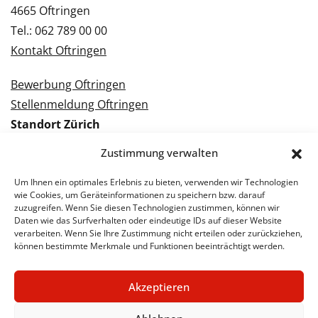
4665 Oftringen
Tel.: 062 789 00 00
Kontakt Oftringen
Bewerbung Oftringen
Stellenmeldung Oftringen
Standort Zürich
Tramstrasse 3
Zustimmung verwalten
8050 Zürich
Tel.: 043 288 38 88
Um Ihnen ein optimales Erlebnis zu bieten, verwenden wir Technologien
wie Cookies, um Geräteinformationen zu speichern bzw. darauf
Kontakt Zürich
zuzugreifen. Wenn Sie diesen Technologien zustimmen, können wir
Daten wie das Surfverhalten oder eindeutige IDs auf dieser Website
verarbeiten. Wenn Sie Ihre Zustimmung nicht erteilen oder zurückziehen,
Bewerbung Zürich
können bestimmte Merkmale und Funktionen beeinträchtigt werden.
Stellenmeldung Zürich
Akzeptieren