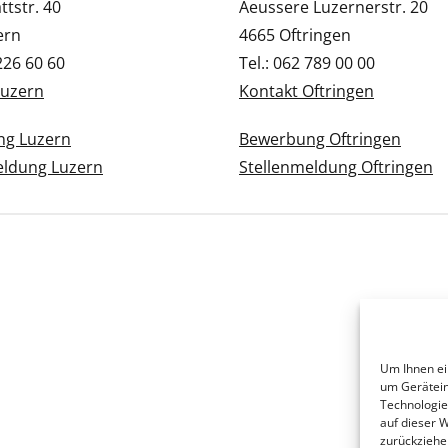
tstr. 40
Aeussere Luzernerstr. 20
ern
4665 Oftringen
 226 60 60
Tel.: 062 789 00 00
Luzern
Kontakt Oftringen
g Luzern
Bewerbung Oftringen
eldung Luzern
Stellenmeldung Oftringen
Um Ihnen ei
um Gerätein
Technologie
auf dieser 
zurückziehe