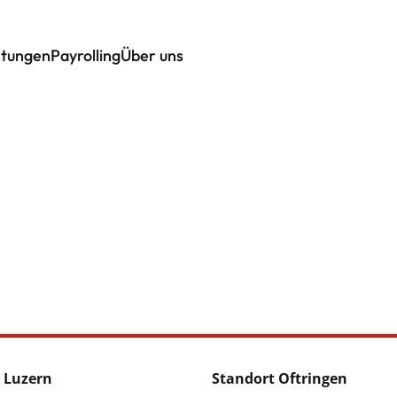
stungen
Payrolling
Über uns
 Luzern
Standort Oftringen