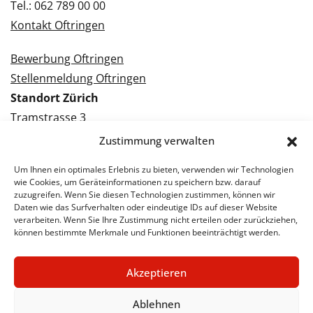
Tel.: 062 789 00 00
Kontakt Oftringen
Bewerbung Oftringen
Stellenmeldung Oftringen
Standort Zürich
Tramstrasse 3
8050 Zürich
Zustimmung verwalten
Tel.: 043 288 38 88
Um Ihnen ein optimales Erlebnis zu bieten, verwenden wir Technologien
Kontakt Zürich
wie Cookies, um Geräteinformationen zu speichern bzw. darauf
zuzugreifen. Wenn Sie diesen Technologien zustimmen, können wir
Daten wie das Surfverhalten oder eindeutige IDs auf dieser Website
Bewerbung Zürich
verarbeiten. Wenn Sie Ihre Zustimmung nicht erteilen oder zurückziehen,
Stellenmeldung Zürich
können bestimmte Merkmale und Funktionen beeinträchtigt werden.
Akzeptieren
© 2026 STA Jobs
Impressum
Datenschutzerklärung
Ablehnen