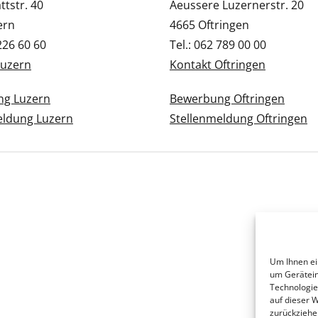
tstr. 40
Aeussere Luzernerstr. 20
ern
4665 Oftringen
 226 60 60
Tel.: 062 789 00 00
Luzern
Kontakt Oftringen
g Luzern
Bewerbung Oftringen
eldung Luzern
Stellenmeldung Oftringen
Um Ihnen ei
um Gerätein
Technologie
auf dieser 
zurückziehe