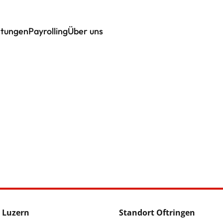
stungen
Payrolling
Über uns
 Luzern
Standort Oftringen