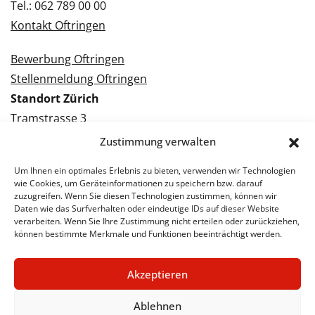
Tel.: 062 789 00 00
Kontakt Oftringen
Bewerbung Oftringen
Stellenmeldung Oftringen
Standort Zürich
Tramstrasse 3
8050 Zürich
Zustimmung verwalten
Tel.: 043 288 38 88
Um Ihnen ein optimales Erlebnis zu bieten, verwenden wir Technologien
Kontakt Zürich
wie Cookies, um Geräteinformationen zu speichern bzw. darauf
zuzugreifen. Wenn Sie diesen Technologien zustimmen, können wir
Daten wie das Surfverhalten oder eindeutige IDs auf dieser Website
Bewerbung Zürich
verarbeiten. Wenn Sie Ihre Zustimmung nicht erteilen oder zurückziehen,
Stellenmeldung Zürich
können bestimmte Merkmale und Funktionen beeinträchtigt werden.
Akzeptieren
© 2026 STA Jobs
Impressum
Datenschutzerklärung
Ablehnen