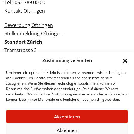
Tel.: 062 789 00 00
Kontakt Oftringen
Bewerbung Oftringen
Stellenmeldung Oftringen
Standort Zürich
Tramstrasse 3
8050 Zürich
Zustimmung verwalten
Tel.: 043 288 38 88
Um Ihnen ein optimales Erlebnis zu bieten, verwenden wir Technologien
Kontakt Zürich
wie Cookies, um Geräteinformationen zu speichern bzw. darauf
zuzugreifen. Wenn Sie diesen Technologien zustimmen, können wir
Daten wie das Surfverhalten oder eindeutige IDs auf dieser Website
Bewerbung Zürich
verarbeiten. Wenn Sie Ihre Zustimmung nicht erteilen oder zurückziehen,
Stellenmeldung Zürich
können bestimmte Merkmale und Funktionen beeinträchtigt werden.
Akzeptieren
© 2026 STA Jobs
Impressum
Datenschutzerklärung
Ablehnen