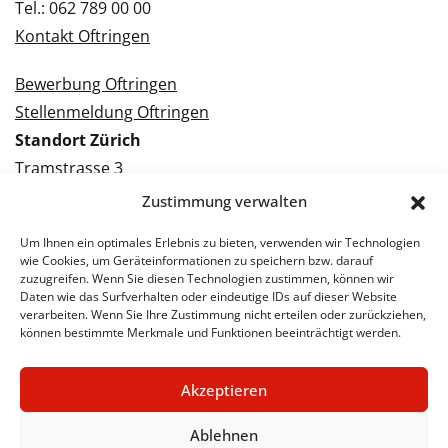
Tel.: 062 789 00 00
Kontakt Oftringen
Bewerbung Oftringen
Stellenmeldung Oftringen
Standort Zürich
Tramstrasse 3
8050 Zürich
Zustimmung verwalten
Tel.: 043 288 38 88
Um Ihnen ein optimales Erlebnis zu bieten, verwenden wir Technologien
Kontakt Zürich
wie Cookies, um Geräteinformationen zu speichern bzw. darauf
zuzugreifen. Wenn Sie diesen Technologien zustimmen, können wir
Daten wie das Surfverhalten oder eindeutige IDs auf dieser Website
Bewerbung Zürich
verarbeiten. Wenn Sie Ihre Zustimmung nicht erteilen oder zurückziehen,
Stellenmeldung Zürich
können bestimmte Merkmale und Funktionen beeinträchtigt werden.
Akzeptieren
© 2026 STA Jobs
Impressum
Datenschutzerklärung
Ablehnen