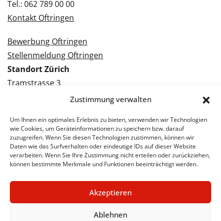
Tel.: 062 789 00 00
Kontakt Oftringen
Bewerbung Oftringen
Stellenmeldung Oftringen
Standort Zürich
Tramstrasse 3
8050 Zürich
Zustimmung verwalten
Tel.: 043 288 38 88
Um Ihnen ein optimales Erlebnis zu bieten, verwenden wir Technologien
Kontakt Zürich
wie Cookies, um Geräteinformationen zu speichern bzw. darauf
zuzugreifen. Wenn Sie diesen Technologien zustimmen, können wir
Daten wie das Surfverhalten oder eindeutige IDs auf dieser Website
Bewerbung Zürich
verarbeiten. Wenn Sie Ihre Zustimmung nicht erteilen oder zurückziehen,
Stellenmeldung Zürich
können bestimmte Merkmale und Funktionen beeinträchtigt werden.
Akzeptieren
© 2026 STA Jobs
Impressum
Datenschutzerklärung
Ablehnen