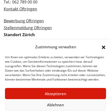
Tel.: 062 789 00 00
Kontakt Oftringen
Bewerbung Oftringen
Stellenmeldung Oftringen
Standort Zürich
Tramstrasse 3
Zustimmung verwalten
8050 Zürich
Tel.: 043 288 38 88
Um Ihnen ein optimales Erlebnis zu bieten, verwenden wir Technologien
wie Cookies, um Geräteinformationen zu speichern bzw. darauf
Kontakt Zürich
zuzugreifen. Wenn Sie diesen Technologien zustimmen, können wir
Daten wie das Surfverhalten oder eindeutige IDs auf dieser Website
Bewerbung Zürich
verarbeiten. Wenn Sie Ihre Zustimmung nicht erteilen oder zurückziehen,
können bestimmte Merkmale und Funktionen beeinträchtigt werden.
Stellenmeldung Zürich
Akzeptieren
© 2026 STA Jobs
Impressum
Datenschutzerklärung
Ablehnen