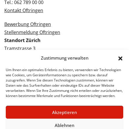
Tel.: 062 789 00 00
Kontakt Oftringen
Bewerbung Oftringen
Stellenmeldung Oftringen
Standort Zürich
Tramstrasse 3
8050 Zürich
Zustimmung verwalten
Tel.: 043 288 38 88
Um Ihnen ein optimales Erlebnis zu bieten, verwenden wir Technologien
Kontakt Zürich
wie Cookies, um Geräteinformationen zu speichern bzw. darauf
zuzugreifen. Wenn Sie diesen Technologien zustimmen, können wir
Daten wie das Surfverhalten oder eindeutige IDs auf dieser Website
Bewerbung Zürich
verarbeiten. Wenn Sie Ihre Zustimmung nicht erteilen oder zurückziehen,
Stellenmeldung Zürich
können bestimmte Merkmale und Funktionen beeinträchtigt werden.
Akzeptieren
© 2026 STA Jobs
Impressum
Datenschutzerklärung
Ablehnen