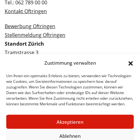
Tel.: 062 789 00 00
Kontakt Oftringen
Bewerbung Oftringen
Stellenmeldung Oftringen
Standort Zürich
Tramstrasse 3
8050 Zürich
Zustimmung verwalten
Tel.: 043 288 38 88
Um Ihnen ein optimales Erlebnis zu bieten, verwenden wir Technologien
Kontakt Zürich
wie Cookies, um Geräteinformationen zu speichern bzw. darauf
zuzugreifen. Wenn Sie diesen Technologien zustimmen, können wir
Daten wie das Surfverhalten oder eindeutige IDs auf dieser Website
Bewerbung Zürich
verarbeiten. Wenn Sie Ihre Zustimmung nicht erteilen oder zurückziehen,
Stellenmeldung Zürich
können bestimmte Merkmale und Funktionen beeinträchtigt werden.
Akzeptieren
© 2026 STA Jobs
Impressum
Datenschutzerklärung
Ablehnen