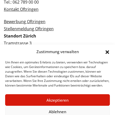
Tel.: 062 789 00 00
Kontakt Oftringen
Bewerbung Oftringen
Stellenmeldung Oftringen
Standort Zürich
Tramstrasse 3
8050 Zürich
Zustimmung verwalten
Tel.: 043 288 38 88
Um Ihnen ein optimales Erlebnis zu bieten, verwenden wir Technologien
Kontakt Zürich
wie Cookies, um Geräteinformationen zu speichern bzw. darauf
zuzugreifen. Wenn Sie diesen Technologien zustimmen, können wir
Daten wie das Surfverhalten oder eindeutige IDs auf dieser Website
Bewerbung Zürich
verarbeiten. Wenn Sie Ihre Zustimmung nicht erteilen oder zurückziehen,
Stellenmeldung Zürich
können bestimmte Merkmale und Funktionen beeinträchtigt werden.
Akzeptieren
© 2026 STA Jobs
Impressum
Datenschutzerklärung
Ablehnen