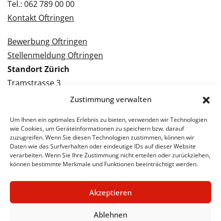
Tel.: 062 789 00 00
Kontakt Oftringen
Bewerbung Oftringen
Stellenmeldung Oftringen
Standort Zürich
Tramstrasse 3
8050 Zürich
Zustimmung verwalten
Tel.: 043 288 38 88
Um Ihnen ein optimales Erlebnis zu bieten, verwenden wir Technologien
Kontakt Zürich
wie Cookies, um Geräteinformationen zu speichern bzw. darauf
zuzugreifen. Wenn Sie diesen Technologien zustimmen, können wir
Daten wie das Surfverhalten oder eindeutige IDs auf dieser Website
Bewerbung Zürich
verarbeiten. Wenn Sie Ihre Zustimmung nicht erteilen oder zurückziehen,
Stellenmeldung Zürich
können bestimmte Merkmale und Funktionen beeinträchtigt werden.
Akzeptieren
© 2026 STA Jobs
Impressum
Datenschutzerklärung
Ablehnen