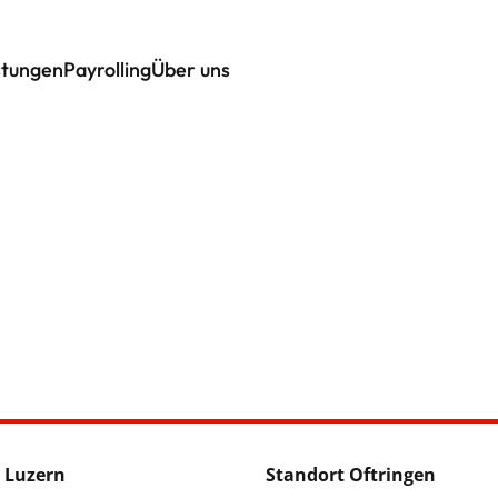
stungen
Payrolling
Über uns
 Luzern
Standort Oftringen