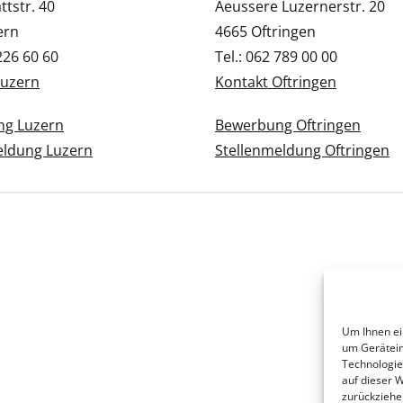
tstr. 40
Aeussere Luzernerstr. 20
ern
4665 Oftringen
 226 60 60
Tel.: 062 789 00 00
Luzern
Kontakt Oftringen
g Luzern
Bewerbung Oftringen
eldung Luzern
Stellenmeldung Oftringen
Um Ihnen ei
um Gerätein
Technologie
auf dieser 
zurückziehe