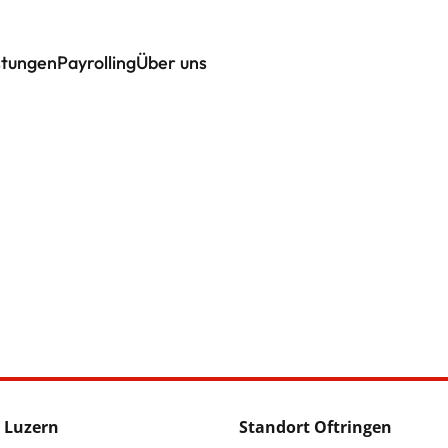
stungen
Payrolling
Über uns
 Luzern
Standort Oftringen