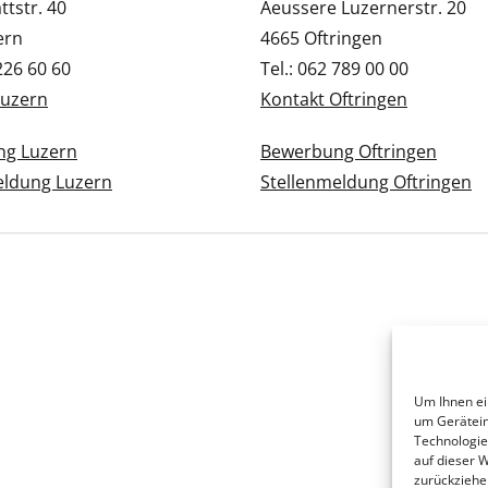
tstr. 40
Aeussere Luzernerstr. 20
ern
4665 Oftringen
 226 60 60
Tel.: 062 789 00 00
Luzern
Kontakt Oftringen
g Luzern
Bewerbung Oftringen
eldung Luzern
Stellenmeldung Oftringen
Um Ihnen ei
um Gerätein
Technologie
auf dieser 
zurückziehe