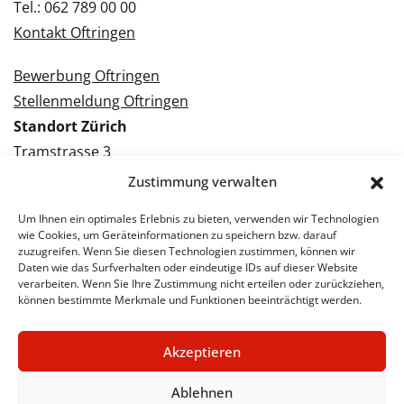
Tel.: 062 789 00 00
Kontakt Oftringen
Bewerbung Oftringen
Stellenmeldung Oftringen
Standort Zürich
Tramstrasse 3
8050 Zürich
Zustimmung verwalten
Tel.: 043 288 38 88
Um Ihnen ein optimales Erlebnis zu bieten, verwenden wir Technologien
Kontakt Zürich
wie Cookies, um Geräteinformationen zu speichern bzw. darauf
zuzugreifen. Wenn Sie diesen Technologien zustimmen, können wir
Daten wie das Surfverhalten oder eindeutige IDs auf dieser Website
Bewerbung Zürich
verarbeiten. Wenn Sie Ihre Zustimmung nicht erteilen oder zurückziehen,
Stellenmeldung Zürich
können bestimmte Merkmale und Funktionen beeinträchtigt werden.
Akzeptieren
© 2026 STA Jobs
Impressum
Datenschutzerklärung
Ablehnen