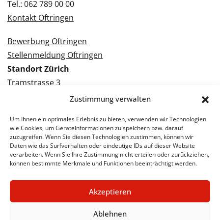
Tel.: 062 789 00 00
Kontakt Oftringen
Bewerbung Oftringen
Stellenmeldung Oftringen
Standort Zürich
Tramstrasse 3
8050 Zürich
Zustimmung verwalten
Tel.: 043 288 38 88
Um Ihnen ein optimales Erlebnis zu bieten, verwenden wir Technologien
Kontakt Zürich
wie Cookies, um Geräteinformationen zu speichern bzw. darauf
zuzugreifen. Wenn Sie diesen Technologien zustimmen, können wir
Daten wie das Surfverhalten oder eindeutige IDs auf dieser Website
Bewerbung Zürich
verarbeiten. Wenn Sie Ihre Zustimmung nicht erteilen oder zurückziehen,
Stellenmeldung Zürich
können bestimmte Merkmale und Funktionen beeinträchtigt werden.
Akzeptieren
© 2026 STA Jobs
Impressum
Datenschutzerklärung
Ablehnen