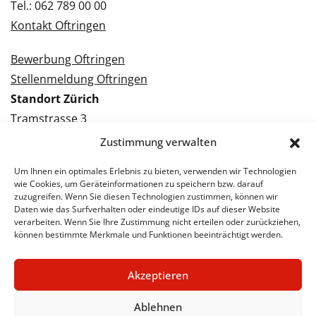
Tel.: 062 789 00 00
Kontakt Oftringen
Bewerbung Oftringen
Stellenmeldung Oftringen
Standort Zürich
Tramstrasse 3
8050 Zürich
Zustimmung verwalten
Tel.: 043 288 38 88
Um Ihnen ein optimales Erlebnis zu bieten, verwenden wir Technologien
Kontakt Zürich
wie Cookies, um Geräteinformationen zu speichern bzw. darauf
zuzugreifen. Wenn Sie diesen Technologien zustimmen, können wir
Daten wie das Surfverhalten oder eindeutige IDs auf dieser Website
Bewerbung Zürich
verarbeiten. Wenn Sie Ihre Zustimmung nicht erteilen oder zurückziehen,
Stellenmeldung Zürich
können bestimmte Merkmale und Funktionen beeinträchtigt werden.
Akzeptieren
© 2026 STA Jobs
Impressum
Datenschutzerklärung
Ablehnen