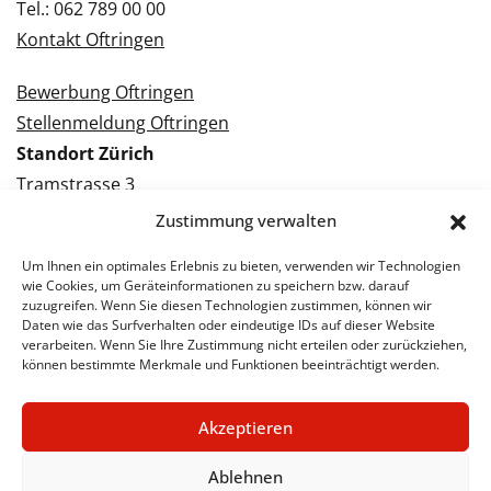
Tel.: 062 789 00 00
Kontakt Oftringen
Bewerbung Oftringen
Stellenmeldung Oftringen
Standort Zürich
Tramstrasse 3
8050 Zürich
Zustimmung verwalten
Tel.: 043 288 38 88
Um Ihnen ein optimales Erlebnis zu bieten, verwenden wir Technologien
Kontakt Zürich
wie Cookies, um Geräteinformationen zu speichern bzw. darauf
zuzugreifen. Wenn Sie diesen Technologien zustimmen, können wir
Daten wie das Surfverhalten oder eindeutige IDs auf dieser Website
Bewerbung Zürich
verarbeiten. Wenn Sie Ihre Zustimmung nicht erteilen oder zurückziehen,
Stellenmeldung Zürich
können bestimmte Merkmale und Funktionen beeinträchtigt werden.
Akzeptieren
© 2026 STA Jobs
Impressum
Datenschutzerklärung
Ablehnen