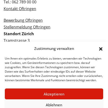
Tel.: 062 789 00 00
Kontakt Oftringen
Bewerbung Oftringen
Stellenmeldung Oftringen
Standort Zürich
Tramstrasse 3
8050 Zürich
Zustimmung verwalten
Tel.: 043 288 38 88
Um Ihnen ein optimales Erlebnis zu bieten, verwenden wir Technologien
Kontakt Zürich
wie Cookies, um Geräteinformationen zu speichern bzw. darauf
zuzugreifen. Wenn Sie diesen Technologien zustimmen, können wir
Daten wie das Surfverhalten oder eindeutige IDs auf dieser Website
Bewerbung Zürich
verarbeiten. Wenn Sie Ihre Zustimmung nicht erteilen oder zurückziehen,
Stellenmeldung Zürich
können bestimmte Merkmale und Funktionen beeinträchtigt werden.
Akzeptieren
© 2026 STA Jobs
Impressum
Datenschutzerklärung
Ablehnen