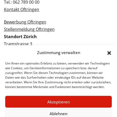
Tel.: 062 789 00 00
Kontakt Oftringen
Bewerbung Oftringen
Stellenmeldung Oftringen
Standort Zürich
Tramstrasse 3
8050 Zürich
Zustimmung verwalten
Tel.: 043 288 38 88
Um Ihnen ein optimales Erlebnis zu bieten, verwenden wir Technologien
Kontakt Zürich
wie Cookies, um Geräteinformationen zu speichern bzw. darauf
zuzugreifen. Wenn Sie diesen Technologien zustimmen, können wir
Daten wie das Surfverhalten oder eindeutige IDs auf dieser Website
Bewerbung Zürich
verarbeiten. Wenn Sie Ihre Zustimmung nicht erteilen oder zurückziehen,
Stellenmeldung Zürich
können bestimmte Merkmale und Funktionen beeinträchtigt werden.
Akzeptieren
© 2026 STA Jobs
Impressum
Datenschutzerklärung
Ablehnen