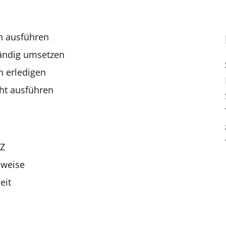
h ausführen
tändig umsetzen
n erledigen
ht ausführen
FZ
sweise
eit