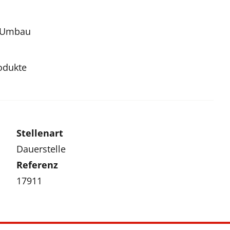
d Umbau
odukte
Stellenart
Dauerstelle
Referenz
17911