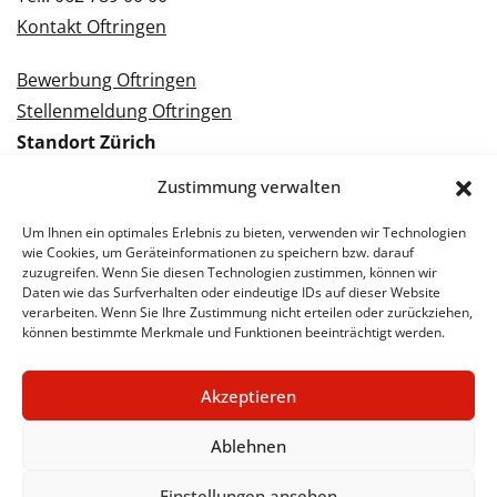
Kontakt Oftringen
Bewerbung Oftringen
Stellenmeldung Oftringen
Standort Zürich
Tramstrasse 3
Zustimmung verwalten
8050 Zürich
Tel.: 043 288 38 88
Um Ihnen ein optimales Erlebnis zu bieten, verwenden wir Technologien
wie Cookies, um Geräteinformationen zu speichern bzw. darauf
Kontakt Zürich
zuzugreifen. Wenn Sie diesen Technologien zustimmen, können wir
Daten wie das Surfverhalten oder eindeutige IDs auf dieser Website
verarbeiten. Wenn Sie Ihre Zustimmung nicht erteilen oder zurückziehen,
Bewerbung Zürich
können bestimmte Merkmale und Funktionen beeinträchtigt werden.
Stellenmeldung Zürich
Akzeptieren
Ablehnen
© 2026 STA Jobs
Impressum
Datenschutzerklärung
Einstellungen ansehen