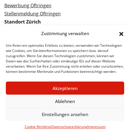
Bewerbung Oftringen
Stellenmeldung Oftringen
Standort Zürich
Tramstrasse 3
Zustimmung verwalten
8050 Zürich
Tel.: 043 288 38 88
Um Ihnen ein optimales Erlebnis zu bieten, verwenden wir Technologien
wie Cookies, um Geräteinformationen zu speichern bzw. darauf
Kontakt Zürich
zuzugreifen. Wenn Sie diesen Technologien zustimmen, können wir
Daten wie das Surfverhalten oder eindeutige IDs auf dieser Website
verarbeiten. Wenn Sie Ihre Zustimmung nicht erteilen oder zurückziehen,
Bewerbung Zürich
können bestimmte Merkmale und Funktionen beeinträchtigt werden.
Stellenmeldung Zürich
Akzeptieren
Ablehnen
© 2026 STA Jobs
Impressum
Datenschutzerklärung
Einstellungen ansehen
Cookie-Richtlinie
Datenschutzerklärung
Impressum