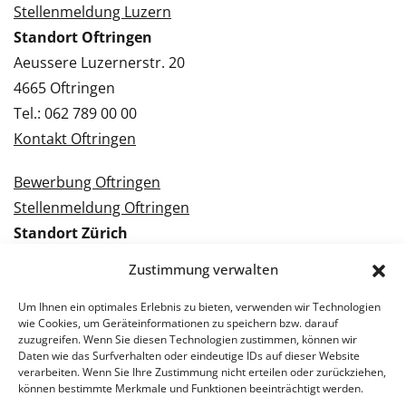
Stellenmeldung Luzern
Standort Oftringen
Aeussere Luzernerstr. 20
4665 Oftringen
Tel.: 062 789 00 00
Kontakt Oftringen
Bewerbung Oftringen
Stellenmeldung Oftringen
Standort Zürich
Tramstrasse 3
Zustimmung verwalten
8050 Zürich
Tel.: 043 288 38 88
Um Ihnen ein optimales Erlebnis zu bieten, verwenden wir Technologien
wie Cookies, um Geräteinformationen zu speichern bzw. darauf
Kontakt Zürich
zuzugreifen. Wenn Sie diesen Technologien zustimmen, können wir
Daten wie das Surfverhalten oder eindeutige IDs auf dieser Website
verarbeiten. Wenn Sie Ihre Zustimmung nicht erteilen oder zurückziehen,
Bewerbung Zürich
können bestimmte Merkmale und Funktionen beeinträchtigt werden.
Stellenmeldung Zürich