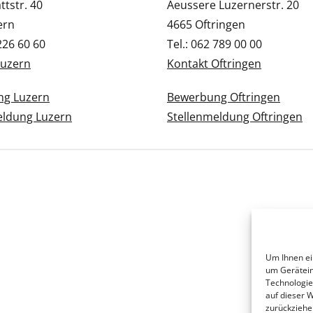
tstr. 40
Aeussere Luzernerstr. 20
ern
4665 Oftringen
 226 60 60
Tel.: 062 789 00 00
Luzern
Kontakt Oftringen
g Luzern
Bewerbung Oftringen
eldung Luzern
Stellenmeldung Oftringen
Um Ihnen ei
um Gerätein
Technologie
auf dieser 
zurückziehe