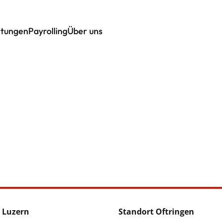
stungen
Payrolling
Über uns
 Luzern
Standort Oftringen