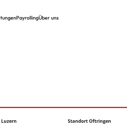
stungen
Payrolling
Über uns
 Luzern
Standort Oftringen