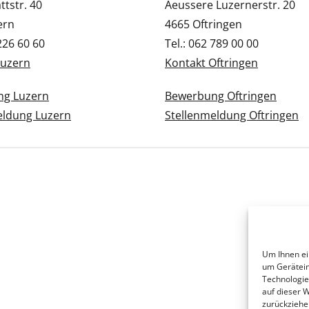
tstr. 40
Aeussere Luzernerstr. 20
ern
4665 Oftringen
 226 60 60
Tel.: 062 789 00 00
Luzern
Kontakt Oftringen
g Luzern
Bewerbung Oftringen
eldung Luzern
Stellenmeldung Oftringen
Um Ihnen ei
um Gerätein
Technologie
auf dieser 
zurückziehe