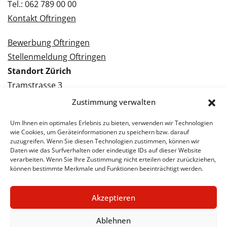
Tel.: 062 789 00 00
Kontakt Oftringen
Bewerbung Oftringen
Stellenmeldung Oftringen
Standort Zürich
Tramstrasse 3
8050 Zürich
Zustimmung verwalten
Tel.: 043 288 38 88
Um Ihnen ein optimales Erlebnis zu bieten, verwenden wir Technologien
Kontakt Zürich
wie Cookies, um Geräteinformationen zu speichern bzw. darauf
zuzugreifen. Wenn Sie diesen Technologien zustimmen, können wir
Daten wie das Surfverhalten oder eindeutige IDs auf dieser Website
Bewerbung Zürich
verarbeiten. Wenn Sie Ihre Zustimmung nicht erteilen oder zurückziehen,
Stellenmeldung Zürich
können bestimmte Merkmale und Funktionen beeinträchtigt werden.
Akzeptieren
© 2026 STA Jobs
Impressum
Datenschutzerklärung
Ablehnen