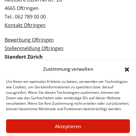
4665 Oftringen
Tel.: 062 789 00 00
Kontakt Oftringen
Bewerbung Oftringen
Stellenmeldung Oftringen
Standort Zürich
Tramstrasse 3
Zustimmung verwalten
8050 Zürich
Tel.: 043 288 38 88
Um Ihnen ein optimales Erlebnis zu bieten, verwenden wir Technologien
wie Cookies, um Geräteinformationen zu speichern bzw. darauf
Kontakt Zürich
zuzugreifen. Wenn Sie diesen Technologien zustimmen, können wir
Daten wie das Surfverhalten oder eindeutige IDs auf dieser Website
verarbeiten. Wenn Sie Ihre Zustimmung nicht erteilen oder zurückziehen,
Bewerbung Zürich
können bestimmte Merkmale und Funktionen beeinträchtigt werden.
Stellenmeldung Zürich
Akzeptieren