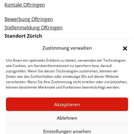
Kontakt Oftringen
Bewerbung Oftringen
Stellenmeldung Oftringen
Standort Zürich
Tramstrasse 3
Zustimmung verwalten
8050 Zürich
Tel.: 043 288 38 88
Um Ihnen ein optimales Erlebnis zu bieten, verwenden wir Technologien
wie Cookies, um Geräteinformationen zu speichern bzw. darauf
Kontakt Zürich
zuzugreifen. Wenn Sie diesen Technologien zustimmen, können wir
Daten wie das Surfverhalten oder eindeutige IDs auf dieser Website
verarbeiten. Wenn Sie Ihre Zustimmung nicht erteilen oder zurückziehen,
Bewerbung Zürich
können bestimmte Merkmale und Funktionen beeinträchtigt werden.
Stellenmeldung Zürich
Akzeptieren
Ablehnen
© 2026 STA Jobs
Impressum
Datenschutzerklärung
Einstellungen ansehen