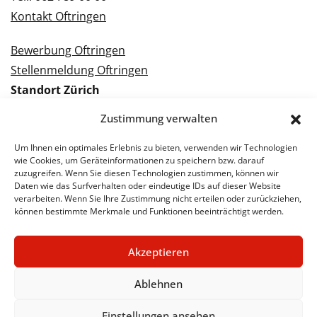
Kontakt Oftringen
Bewerbung Oftringen
Stellenmeldung Oftringen
Standort Zürich
Tramstrasse 3
Zustimmung verwalten
8050 Zürich
Tel.: 043 288 38 88
Um Ihnen ein optimales Erlebnis zu bieten, verwenden wir Technologien
wie Cookies, um Geräteinformationen zu speichern bzw. darauf
Kontakt Zürich
zuzugreifen. Wenn Sie diesen Technologien zustimmen, können wir
Daten wie das Surfverhalten oder eindeutige IDs auf dieser Website
verarbeiten. Wenn Sie Ihre Zustimmung nicht erteilen oder zurückziehen,
Bewerbung Zürich
können bestimmte Merkmale und Funktionen beeinträchtigt werden.
Stellenmeldung Zürich
Akzeptieren
Ablehnen
© 2026 STA Jobs
Impressum
Datenschutzerklärung
Einstellungen ansehen