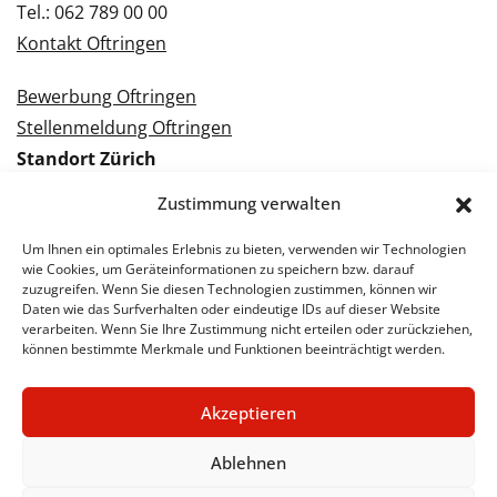
Tel.: 062 789 00 00
Kontakt Oftringen
Bewerbung Oftringen
Stellenmeldung Oftringen
Standort Zürich
Tramstrasse 3
Zustimmung verwalten
8050 Zürich
Tel.: 043 288 38 88
Um Ihnen ein optimales Erlebnis zu bieten, verwenden wir Technologien
wie Cookies, um Geräteinformationen zu speichern bzw. darauf
Kontakt Zürich
zuzugreifen. Wenn Sie diesen Technologien zustimmen, können wir
Daten wie das Surfverhalten oder eindeutige IDs auf dieser Website
verarbeiten. Wenn Sie Ihre Zustimmung nicht erteilen oder zurückziehen,
Bewerbung Zürich
können bestimmte Merkmale und Funktionen beeinträchtigt werden.
Stellenmeldung Zürich
Akzeptieren
Ablehnen
© 2026 STA Jobs
Impressum
Datenschutzerklärung