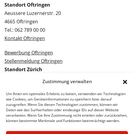
Standort Oftringen
Aeussere Luzernerstr. 20
4665 Oftringen
Tel.: 062 789 00 00
Kontakt Oftringen
Bewerbung Oftringen
Stellenmeldung Oftringen
Standort Zürich
Tramstrasse 3
Zustimmung verwalten
8050 Zürich
Tel.: 043 288 38 88
Um Ihnen ein optimales Erlebnis zu bieten, verwenden wir Technologien
wie Cookies, um Geräteinformationen zu speichern bzw. darauf
Kontakt Zürich
zuzugreifen. Wenn Sie diesen Technologien zustimmen, können wir
Daten wie das Surfverhalten oder eindeutige IDs auf dieser Website
verarbeiten. Wenn Sie Ihre Zustimmung nicht erteilen oder zurückziehen,
Bewerbung Zürich
können bestimmte Merkmale und Funktionen beeinträchtigt werden.
Stellenmeldung Zürich