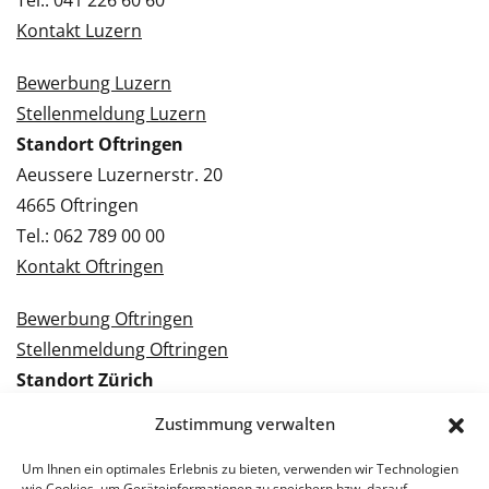
Tel.: 041 226 60 60
Kontakt Luzern
Bewerbung Luzern
Stellenmeldung Luzern
Standort Oftringen
Aeussere Luzernerstr. 20
4665 Oftringen
Tel.: 062 789 00 00
Kontakt Oftringen
Bewerbung Oftringen
Stellenmeldung Oftringen
Standort Zürich
Tramstrasse 3
Zustimmung verwalten
8050 Zürich
Tel.: 043 288 38 88
Um Ihnen ein optimales Erlebnis zu bieten, verwenden wir Technologien
wie Cookies, um Geräteinformationen zu speichern bzw. darauf