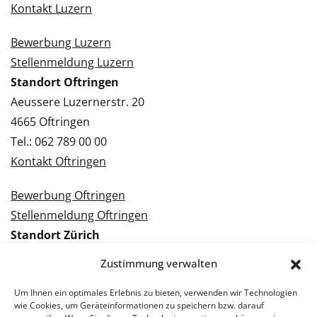
Kontakt Luzern
Bewerbung Luzern
Stellenmeldung Luzern
Standort Oftringen
Aeussere Luzernerstr. 20
4665 Oftringen
Tel.: 062 789 00 00
Kontakt Oftringen
Bewerbung Oftringen
Stellenmeldung Oftringen
Standort Zürich
Tramstrasse 3
Zustimmung verwalten
8050 Zürich
Tel.: 043 288 38 88
Um Ihnen ein optimales Erlebnis zu bieten, verwenden wir Technologien
wie Cookies, um Geräteinformationen zu speichern bzw. darauf
Kontakt Zürich