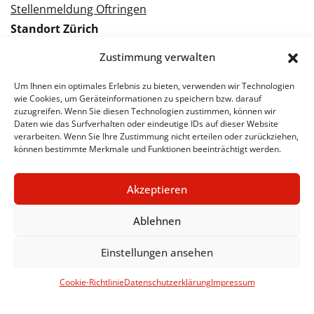
Stellenmeldung Oftringen
Standort Zürich
Tramstrasse 3
Zustimmung verwalten
8050 Zürich
Tel.: 043 288 38 88
Um Ihnen ein optimales Erlebnis zu bieten, verwenden wir Technologien
wie Cookies, um Geräteinformationen zu speichern bzw. darauf
Kontakt Zürich
zuzugreifen. Wenn Sie diesen Technologien zustimmen, können wir
Daten wie das Surfverhalten oder eindeutige IDs auf dieser Website
verarbeiten. Wenn Sie Ihre Zustimmung nicht erteilen oder zurückziehen,
Bewerbung Zürich
können bestimmte Merkmale und Funktionen beeinträchtigt werden.
Stellenmeldung Zürich
Akzeptieren
Ablehnen
© 2026 STA Jobs
Impressum
Datenschutzerklärung
Einstellungen ansehen
Cookie-Richtlinie
Datenschutzerklärung
Impressum