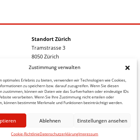
Standort Zürich
Tramstrasse 3
8050 Zürich
Tel.: 043 288 38 88
Zustimmung verwalten
Kontakt Zürich
n optimales Erlebnis zu bieten, verwenden wir Technologien wie Cookies,
formationen zu speichern bzw. darauf zuzugreifen. Wenn Sie diesen
Bewerbung Zürich
n zustimmen, können wir Daten wie das Surfverhalten oder eindeutige IDs
Stellenmeldung Zürich
Website verarbeiten. Wenn Sie Ihre Zustimmung nicht erteilen oder
n, können bestimmte Merkmale und Funktionen beeinträchtigt werden.
ptieren
Ablehnen
Einstellungen ansehen
Cookie-Richtlinie
Datenschutzerklärung
Impressum