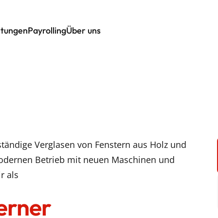
stungen
Payrolling
Über uns
stständige Verglasen von Fenstern aus Holz und
pmodernen Betrieb mit neuen Maschinen und
r als
erner