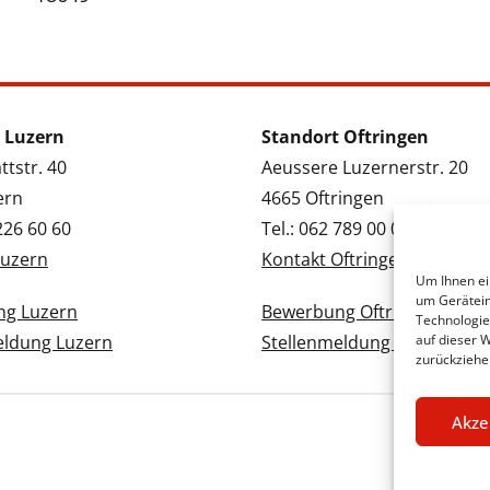
 Luzern
Standort Oftringen
tstr. 40
Aeussere Luzernerstr. 20
ern
4665 Oftringen
 226 60 60
Tel.: 062 789 00 00
Luzern
Kontakt Oftringen
Um Ihnen ei
um Gerätein
g Luzern
Bewerbung Oftringen
Technologie
eldung Luzern
Stellenmeldung Oftringen
auf dieser 
zurückziehe
Akze