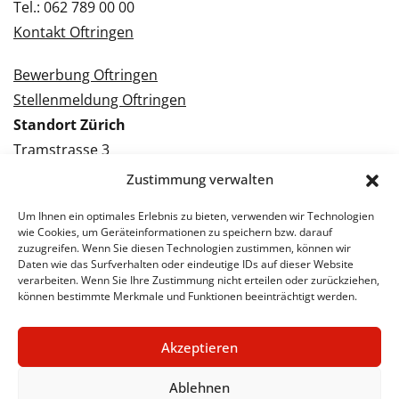
Tel.: 062 789 00 00
Kontakt Oftringen
Bewerbung Oftringen
Stellenmeldung Oftringen
Standort Zürich
Tramstrasse 3
8050 Zürich
Zustimmung verwalten
Tel.: 043 288 38 88
Um Ihnen ein optimales Erlebnis zu bieten, verwenden wir Technologien
Kontakt Zürich
wie Cookies, um Geräteinformationen zu speichern bzw. darauf
zuzugreifen. Wenn Sie diesen Technologien zustimmen, können wir
Daten wie das Surfverhalten oder eindeutige IDs auf dieser Website
Bewerbung Zürich
verarbeiten. Wenn Sie Ihre Zustimmung nicht erteilen oder zurückziehen,
Stellenmeldung Zürich
können bestimmte Merkmale und Funktionen beeinträchtigt werden.
Akzeptieren
© 2026 STA Jobs
Impressum
Datenschutzerklärung
Ablehnen