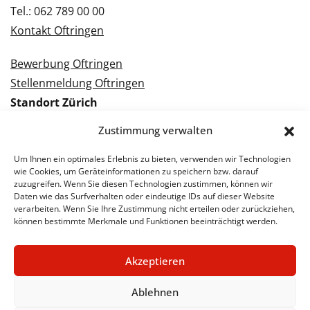
Tel.: 062 789 00 00
Kontakt Oftringen
Bewerbung Oftringen
Stellenmeldung Oftringen
Standort Zürich
Tramstrasse 3
Zustimmung verwalten
8050 Zürich
Tel.: 043 288 38 88
Um Ihnen ein optimales Erlebnis zu bieten, verwenden wir Technologien
wie Cookies, um Geräteinformationen zu speichern bzw. darauf
Kontakt Zürich
zuzugreifen. Wenn Sie diesen Technologien zustimmen, können wir
Daten wie das Surfverhalten oder eindeutige IDs auf dieser Website
verarbeiten. Wenn Sie Ihre Zustimmung nicht erteilen oder zurückziehen,
Bewerbung Zürich
können bestimmte Merkmale und Funktionen beeinträchtigt werden.
Stellenmeldung Zürich
Akzeptieren
Ablehnen
© 2026 STA Jobs
Impressum
Datenschutzerklärung