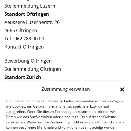
Stellenmeldung Luzern
Standort Oftringen
Aeussere Luzernerstr. 20
4665 Oftringen
Tel.: 062 789 00 00
Kontakt Oftringen
Bewerbung Oftringen
Stellenmeldung Oftringen
Standort Zürich
Tramstrasse 3
Zustimmung verwalten
8050 Zürich
Tel.: 043 288 38 88
Um Ihnen ein optimales Erlebnis zu bieten, verwenden wir Technologien
wie Cookies, um Geräteinformationen zu speichern bzw. darauf
Kontakt Zürich
zuzugreifen. Wenn Sie diesen Technologien zustimmen, können wir
Daten wie das Surfverhalten oder eindeutige IDs auf dieser Website
verarbeiten. Wenn Sie Ihre Zustimmung nicht erteilen oder zurückziehen,
Bewerbung Zürich
können bestimmte Merkmale und Funktionen beeinträchtigt werden.