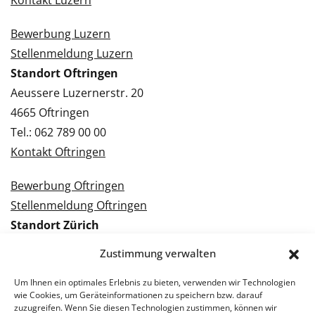
Kontakt Luzern
Bewerbung Luzern
Stellenmeldung Luzern
Standort Oftringen
Aeussere Luzernerstr. 20
4665 Oftringen
Tel.: 062 789 00 00
Kontakt Oftringen
Bewerbung Oftringen
Stellenmeldung Oftringen
Standort Zürich
Tramstrasse 3
Zustimmung verwalten
8050 Zürich
Tel.: 043 288 38 88
Um Ihnen ein optimales Erlebnis zu bieten, verwenden wir Technologien
wie Cookies, um Geräteinformationen zu speichern bzw. darauf
Kontakt Zürich
zuzugreifen. Wenn Sie diesen Technologien zustimmen, können wir