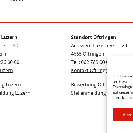
 Luzern
Standort Oftringen
tstr. 40
Aeussere Luzernerstr. 20
ern
4665 Oftringen
 226 60 60
Tel.: 062 789 00 00
Luzern
Kontakt Oftringen
Um Ihnen ei
um Gerätein
g Luzern
Bewerbung Oftringen
Technologie
eldung Luzern
Stellenmeldung Oftringen
auf dieser 
zurückziehe
Akze