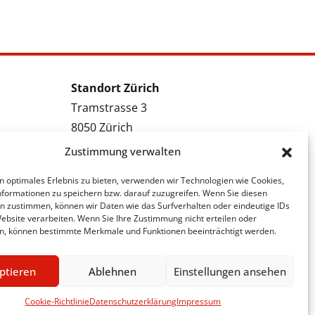
Standort Zürich
Tramstrasse 3
8050 Zürich
Tel.: 043 288 38 88
Zustimmung verwalten
Kontakt Zürich
n optimales Erlebnis zu bieten, verwenden wir Technologien wie Cookies,
formationen zu speichern bzw. darauf zuzugreifen. Wenn Sie diesen
Bewerbung Zürich
n zustimmen, können wir Daten wie das Surfverhalten oder eindeutige IDs
Stellenmeldung Zürich
Website verarbeiten. Wenn Sie Ihre Zustimmung nicht erteilen oder
n, können bestimmte Merkmale und Funktionen beeinträchtigt werden.
ptieren
Ablehnen
Einstellungen ansehen
Cookie-Richtlinie
Datenschutzerklärung
Impressum