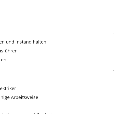
ten und instand halten
usführen
ren
ektriker
ähige Arbeitsweise