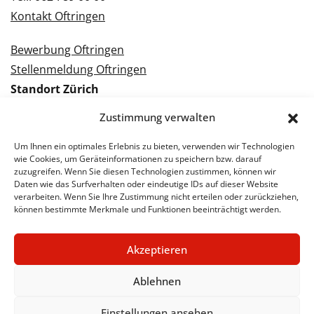
Kontakt Oftringen
Bewerbung Oftringen
Stellenmeldung Oftringen
Standort Zürich
Tramstrasse 3
Zustimmung verwalten
8050 Zürich
Tel.: 043 288 38 88
Um Ihnen ein optimales Erlebnis zu bieten, verwenden wir Technologien
wie Cookies, um Geräteinformationen zu speichern bzw. darauf
Kontakt Zürich
zuzugreifen. Wenn Sie diesen Technologien zustimmen, können wir
Daten wie das Surfverhalten oder eindeutige IDs auf dieser Website
verarbeiten. Wenn Sie Ihre Zustimmung nicht erteilen oder zurückziehen,
Bewerbung Zürich
können bestimmte Merkmale und Funktionen beeinträchtigt werden.
Stellenmeldung Zürich
Akzeptieren
Ablehnen
© 2026 STA Jobs
Impressum
Datenschutzerklärung
Einstellungen ansehen