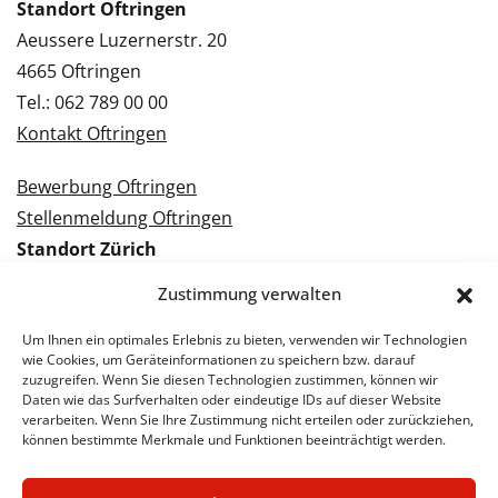
Standort Oftringen
Aeussere Luzernerstr. 20
4665 Oftringen
Tel.: 062 789 00 00
Kontakt Oftringen
Bewerbung Oftringen
Stellenmeldung Oftringen
Standort Zürich
Tramstrasse 3
Zustimmung verwalten
8050 Zürich
Tel.: 043 288 38 88
Um Ihnen ein optimales Erlebnis zu bieten, verwenden wir Technologien
wie Cookies, um Geräteinformationen zu speichern bzw. darauf
Kontakt Zürich
zuzugreifen. Wenn Sie diesen Technologien zustimmen, können wir
Daten wie das Surfverhalten oder eindeutige IDs auf dieser Website
verarbeiten. Wenn Sie Ihre Zustimmung nicht erteilen oder zurückziehen,
Bewerbung Zürich
können bestimmte Merkmale und Funktionen beeinträchtigt werden.
Stellenmeldung Zürich