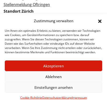
Stellenmeldung Oftringen
Standort Zürich
Tramstrasse 3
Zustimmung verwalten
8050 Zürich
Tel.: 043 288 38 88
Um Ihnen ein optimales Erlebnis zu bieten, verwenden wir Technologien
wie Cookies, um Geräteinformationen zu speichern bzw. darauf
Kontakt Zürich
zuzugreifen. Wenn Sie diesen Technologien zustimmen, können wir
Daten wie das Surfverhalten oder eindeutige IDs auf dieser Website
verarbeiten. Wenn Sie Ihre Zustimmung nicht erteilen oder zurückziehen,
Bewerbung Zürich
können bestimmte Merkmale und Funktionen beeinträchtigt werden.
Stellenmeldung Zürich
Akzeptieren
Ablehnen
© 2026 STA Jobs
Impressum
Datenschutzerklärung
Einstellungen ansehen
Cookie-Richtlinie
Datenschutzerklärung
Impressum