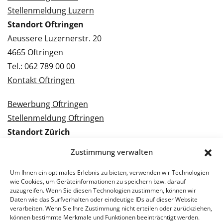
Stellenmeldung Luzern
Standort Oftringen
Aeussere Luzernerstr. 20
4665 Oftringen
Tel.: 062 789 00 00
Kontakt Oftringen
Bewerbung Oftringen
Stellenmeldung Oftringen
Standort Zürich
Tramstrasse 3
Zustimmung verwalten
8050 Zürich
Tel.: 043 288 38 88
Um Ihnen ein optimales Erlebnis zu bieten, verwenden wir Technologien
wie Cookies, um Geräteinformationen zu speichern bzw. darauf
Kontakt Zürich
zuzugreifen. Wenn Sie diesen Technologien zustimmen, können wir
Daten wie das Surfverhalten oder eindeutige IDs auf dieser Website
verarbeiten. Wenn Sie Ihre Zustimmung nicht erteilen oder zurückziehen,
Bewerbung Zürich
können bestimmte Merkmale und Funktionen beeinträchtigt werden.