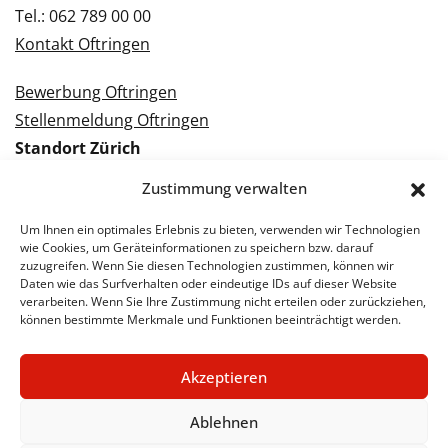
Tel.: 062 789 00 00
Kontakt Oftringen
Bewerbung Oftringen
Stellenmeldung Oftringen
Standort Zürich
Tramstrasse 3
Zustimmung verwalten
8050 Zürich
Tel.: 043 288 38 88
Um Ihnen ein optimales Erlebnis zu bieten, verwenden wir Technologien
wie Cookies, um Geräteinformationen zu speichern bzw. darauf
Kontakt Zürich
zuzugreifen. Wenn Sie diesen Technologien zustimmen, können wir
Daten wie das Surfverhalten oder eindeutige IDs auf dieser Website
verarbeiten. Wenn Sie Ihre Zustimmung nicht erteilen oder zurückziehen,
Bewerbung Zürich
können bestimmte Merkmale und Funktionen beeinträchtigt werden.
Stellenmeldung Zürich
Akzeptieren
Ablehnen
© 2026 STA Jobs
Impressum
Datenschutzerklärung